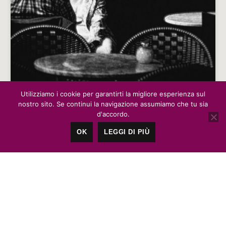
Utilizziamo i cookie per garantirti la migliore esperienza sul
CHARLOTTENBURG CAFE – LE PAROLE
nostro sito. Se continui la navigazione assumiamo che tu sia
DI TANIA PIAZZA
d'accordo.
OK
LEGGI DI PIÙ
La fotografia e le parole. Un incontro inevitabile. Un
amore inevitabile. Il racconto di Tania Piazza, in una
fotografia di…
Francesco Merenda
2 Comments