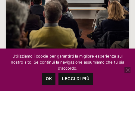
Utilizziamo i cookie per garantirti la migliore esperienza sul
BIANCONERO – IL CORSO A PADOVA –
nostro sito. Se continui la navigazione assumiamo che tu sia
MARZO 2018
d'accordo.
OK
LEGGI DI PIÙ
Un’interessante iniziativa promossa e organizzata
dallo storico GFA di Padova, per esplorare la
fotografia a 360 gradi. Il primo corso,…
Francesco Merenda
No Comments